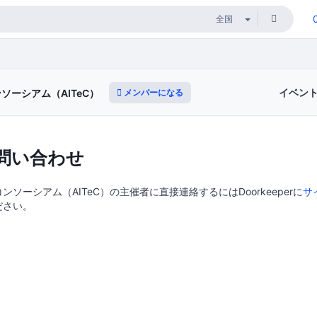
イベン
メンバーになる
ソーシアム（AITeC）
問い合わせ
ソーシアム（AITeC）の主催者に直接連絡するにはDoorkeeperに
サ
ださい。