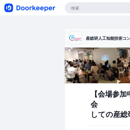
産総研人工知能技術コン
【会場参加申
会 「ヒ
しての産総研