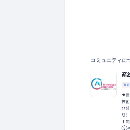
コミュニティに
産
東京
★目
技術
び普
研）
工知
③そ