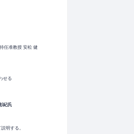
任准教授 安松 健
わせる
彰紀氏
説明する。