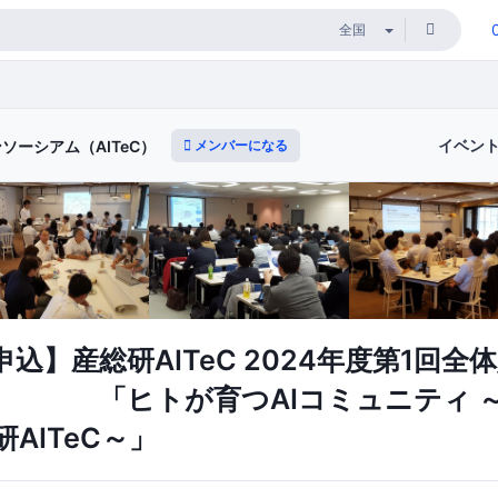
イベン
メンバーになる
ソーシアム（AITeC）
込】産総研AITeC 2024年度第1回全
トが育つAIコミュニティ ～
AITeC～」