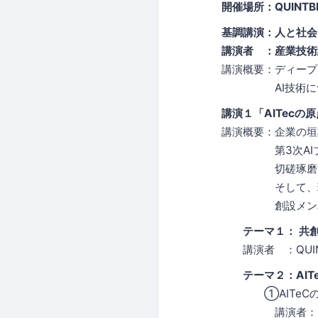
開催場所：QUINT
基調講演：人と社会
講演者 ：産業技術
講演概要：ディープ
AI技術について
講演１「AITec
講演概要：企業の垣根
第3次AIブーム
切磋琢磨する活
そして、現在は
創設メンバーが
テーマ１： 共創
講演者 ：QUINT
テーマ２：AIT
①AITeCの共
講演者：データマイ