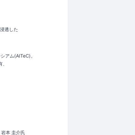
に浸透した
ム(AITeC)。
有、
。
岩本 圭介氏