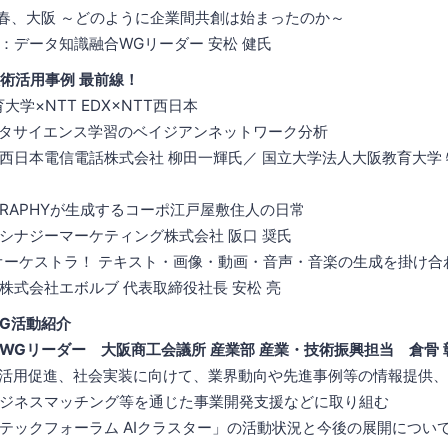
大阪 ～どのように企業間共創は始まったのか～
知識融合WGリーダー 安松 健氏
技術活用事例 最前線！
NTT EDX×NTT西日本
イエンス学習のベイジアンネットワーク分析
信電話株式会社 柳田一輝氏／ 国立大学法人大阪教育大学 特
APHYが生成するコーポ江戸屋敷住人の日常
ーマーケティング株式会社 阪口 奨氏
ストラ！ テキスト・画像・動画・音声・音楽の生成を掛け合
エボルブ 代表取締役社長 安松 亮
G活動紹介
WGリーダー 大阪商工会議所 産業部 産業・技術振興担当 倉骨 
の活用促進、社会実装に向けて、業界動向や先進事例等の情報提供、
マッチング等を通じた事業開発支援などに取り組む
ォーラム AIクラスター」の活動状況と今後の展開について