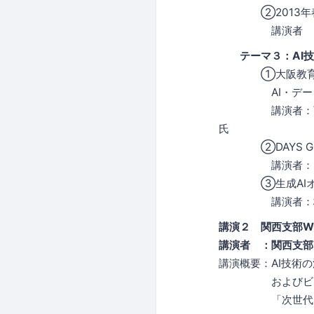
②2013年春、
講演者 ：データ
テーマ３：AI
①大阪教育大学×
AI・データサ
講演者：西日本電
氏
②DAYS GR
講演者：シナジ
③生成AIオーケ
講演者：株式会社
講演２ 関西支部W
講演者 ：関西支部
講演概要：AI技術
およびビジネス
「次世代テックフ