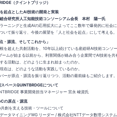
BRIDGE（クイントブリッジ）
を起点としたAI技術の開発と実装
総合研究所人工知能技術コンソーシアム会長 本村 陽一氏
ラーニングと生成AIの応用拡大によってここ数年で爆発的に社会
振り返り、今後の展望を「人と社会を起点」にして考える。
の原点・源流、そしてこれから」
を超えた共創活動を、10年以上続けている産総研AI技術コンソーシア
が始まる以前から、利害関係が絡み合う企業間でAI技術を共
動は、どのように生まれ始まったのか。
、どのような活動を実践しているのか。
原点・源流を振り返りつつ、活動の最前線もご紹介します
スペースQUINTBRDGEについて
BRIDGE 事業開発担当マネージャー 宮永 峻資氏
eCの原点・源流
創を支える技術・ツールについて
ニングWG リーダー / 株式会社NTTデータ数理システム 