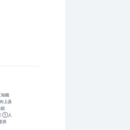
工知能
向上及
産総
 ①人
提供