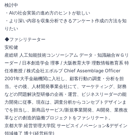
検討中
・AIの社会実装の進め方のヒントが欲しい
・より深い内容を収集分析できるアンケート作成の方法を知
りたい
◆ファシリテーター
安松健
産総研 人工知能技術コンソーシアム データ・知識融合ＷＧリ
ーダー / 日本創造学会 理事 / 大阪教育大学 理数情報教育系 特
任准教授 / 株式会社エボルブ Chief Assemblage Officer
2001年大手金融機関に入社し、顧客行動の調査・分析を担
当。その後、人材開発事業会社にて、マーケティング、財務
などの問題解決型研修の企画・運営、ビジネスリーダーの能
力開発に従事。現在は、調査分析からコンセプトデザインま
でを担当し、新商品サービス/新規事業開発、AI開発、業務改
革などの創造的協働プロジェクトをファシリテート。
京都大学 経営管理大学院 サービスイノベーション&デザイン
領域修了 博士(経営科学)