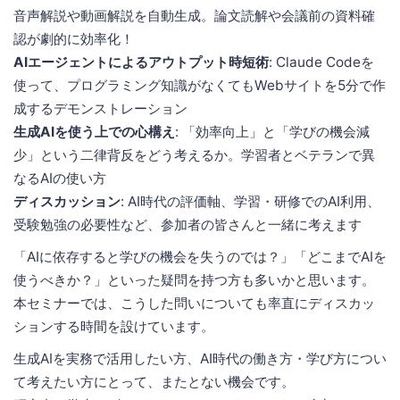
音声解説や動画解説を自動生成。論文読解や会議前の資料確
認が劇的に効率化！
AIエージェントによるアウトプット時短術
: Claude Codeを
使って、プログラミング知識がなくてもWebサイトを5分で作
成するデモンストレーション
生成AIを使う上での心構え
: 「効率向上」と「学びの機会減
少」という二律背反をどう考えるか。学習者とベテランで異
なるAIの使い方
ディスカッション
: AI時代の評価軸、学習・研修でのAI利用、
受験勉強の必要性など、参加者の皆さんと一緒に考えます
「AIに依存すると学びの機会を失うのでは？」「どこまでAIを
使うべきか？」といった疑問を持つ方も多いかと思います。
本セミナーでは、こうした問いについても率直にディスカッ
ションする時間を設けています。
生成AIを実務で活用したい方、AI時代の働き方・学び方につい
て考えたい方にとって、またとない機会です。