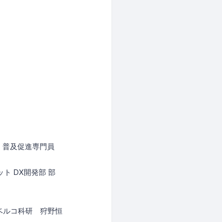
団 普及促進専門員
ト DX開発部 部
ベルコ科研 狩野恒