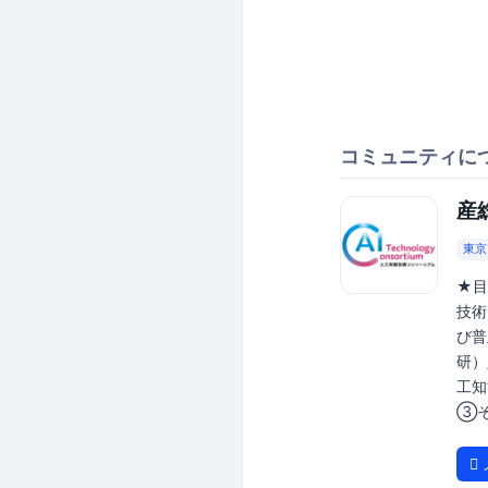
コミュニティに
産
東京
★目
技術
び普
研）
工知
③そ