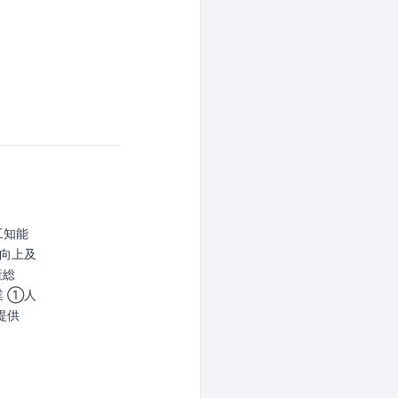
工知能
向上及
産総
 ①人
提供