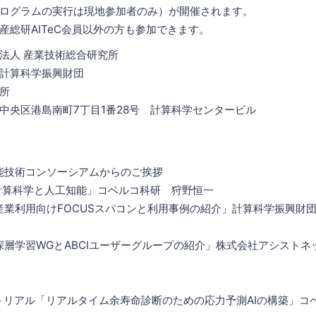
ログラムの実行は現地参加者のみ）が開催されます。
産総研AITeC会員以外の方も参加できます。
法人 産業技術総合研究所
計算科学振興財団
所
中央区港島南町7丁目1番28号 計算科学センタービル
知能技術コンソーシアムからのご挨拶
「計算科学と人工知能」コベルコ科研 狩野恒一
「産業利用向けFOCUSスパコンと利用事例の紹介」計算科学振興財
深層学習WGとABCIユーザーグループの紹介」株式会社アシストネッ
ートリアル「リアルタイム余寿命診断のための応力予測AIの構築」コ